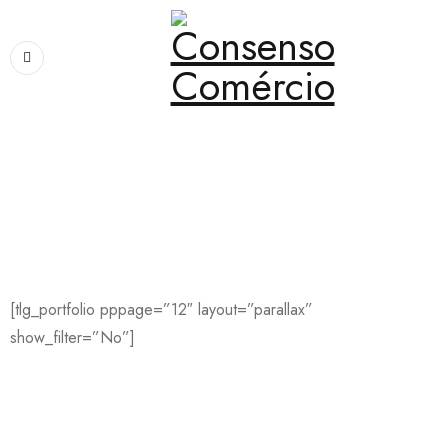
Home
›
Works
›
Parallax 1 Column
Parallax 1 Column
[tlg_portfolio pppage=”12″ layout=”parallax”
show_filter=”No”]