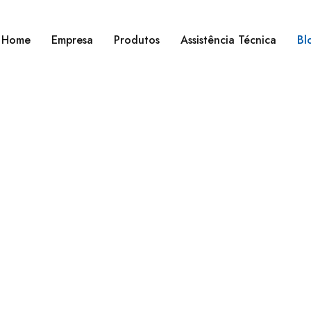
Home
Empresa
Produtos
Assistência Técnica
Bl
Home
›
›
Brand Dark
Archives