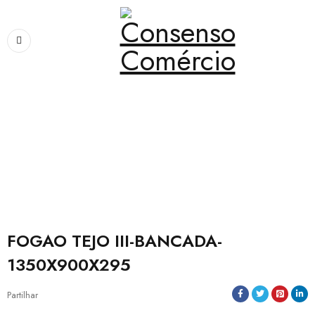
Home
›
Padarias e Pastelarias
›
FOGAO TEJO III-BANCADA-
1350X900X295
FOGAO TEJO III-BANCADA-
1350X900X295
Partilhar