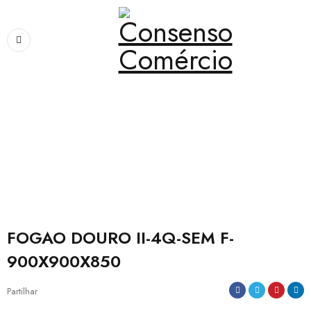
Home
›
Peixarias, Frescos e Congelados
›
FOGAO DOURO II-4Q-SEM F-
900X900X850
FOGAO DOURO II-4Q-SEM F-
900X900X850
Partilhar