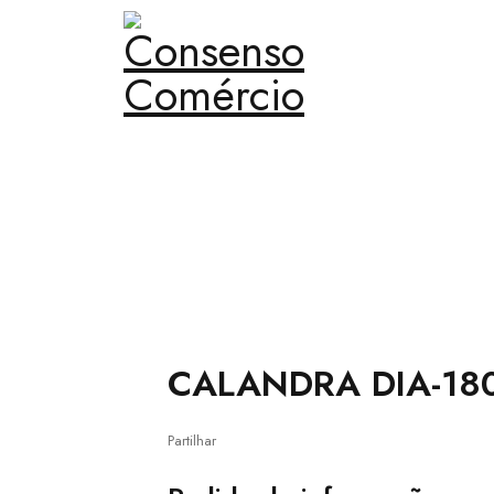
Home
›
Organismos Oficiais
›
Lares
›
CALANDRA DIA-
CALANDRA DIA-1
Partilhar