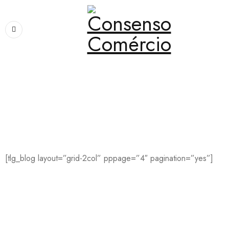
Home
›
Blog
›
Grid 2 Columns
Grid 2 Columns
[tlg_blog layout=”grid-2col” pppage=”4″ pagination=”yes”]