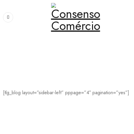
Home
›
Blog
›
Blog Sidebar Left
Blog Sidebar Left
[tlg_blog layout=”sidebar-left” pppage=”4″ pagination=”yes”]